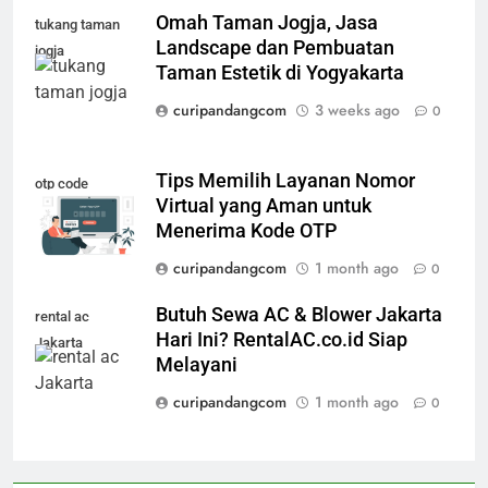
Omah Taman Jogja, Jasa
tukang taman
Landscape dan Pembuatan
jogja
Taman Estetik di Yogyakarta
curipandangcom
3 weeks ago
0
Tips Memilih Layanan Nomor
otp code
Virtual yang Aman untuk
Menerima Kode OTP
curipandangcom
1 month ago
0
Butuh Sewa AC & Blower Jakarta
rental ac
Hari Ini? RentalAC.co.id Siap
Jakarta
Melayani
curipandangcom
1 month ago
0