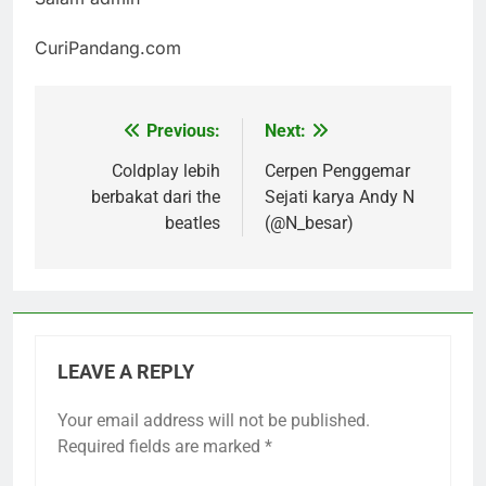
CuriPandang.com
Previous:
Next:
Post
navigation
Coldplay lebih
Cerpen Penggemar
berbakat dari the
Sejati karya Andy N
beatles
(@N_besar)
LEAVE A REPLY
Your email address will not be published.
Required fields are marked
*