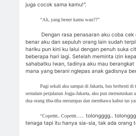
juga cocok sama kamu!”.
“Ah, yang bener kamu wan??”
Dengan rasa penasaran aku coba cek di 
benar aku dan sepuluh orang lain sudah terpi
hariku pun kini ku lalui dengan penuh suka ci
beberapa hari lagi. Setelah meminta izin ke
sahabatku Iwan, tadinya aku mau berangkat s
mana yang berani nglepas anak gadisnya berk
Pagi sekali aku sampai di Jakarta, bus berhenti di
semalam perjalanan Jogja-Jakarta, aku pun memutuskan un
dua orang tiba-tiba merampas dan membawa kabur tas yang
tolongggg.. tolongg
“Copetttt.. Copetttt…..
tenaga tapi itu hanya sia-sia, tak ada orang te