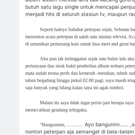
butuh satu lagu single untuk mencapai penju
menjadi hits di seluruh stasiun tv, maupun radi
Seperti halnya Sahabat peterpan sejati, Sebutan b
menonton acara peterpan di salah satu stasiun televisi, Ac
di umumkan pemenang kuis untuk bisa meet and great bar
Aku pun tak ketinggalan sejak satu bulan lalu aku
pertanyaan dan struk bukti pembelian album terbaru pete
mata sudah terasa perih dan kemerah -merahan, tubuh suda
tahun begadang hingga pukul 02.00 pagi, saya masih tetap
saja banyak yang bilang kalau saya ini agak tomboi.
Malam itu saya tidak ingat persis jam berapa saya
memecahkan gendang telingaku.
Ayo bangunnn…… ,sek
“Bangunnnn, ……….
nonton peterpan aja semangat di bela-belain