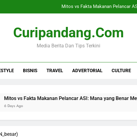
Mitos vs Fakta Makanan Pelancar AS
Omah Taman Jogja, Jasa Landscape dan Pe
Curipandang.com
Tips Memilih Layanan Nomor Virtua
Media Berita Dan Tips Terkini
Ceria Multimedia, Vendor Sewa A
Mitos vs Fakta Makanan Pelancar AS
ESTYLE
BISNIS
TRAVEL
ADVERTORIAL
CULTURE
Omah Taman Jogja, Jasa Landscape dan Pe
Tips Memilih Layanan Nomor Virtua
akta Makanan Pelancar ASI: Mana yang Benar Menurut Ilmu Gi
N_besar)