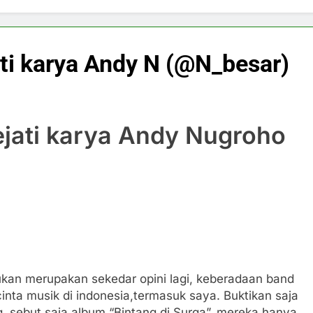
ti karya Andy N (@N_besar)
jati karya Andy Nugroho
kan merupakan sekedar opini lagi, keberadaan band
inta musik di indonesia,termasuk saya. Buktikan saja
, sebut saja album “Bintang di Surga”, mereka hanya