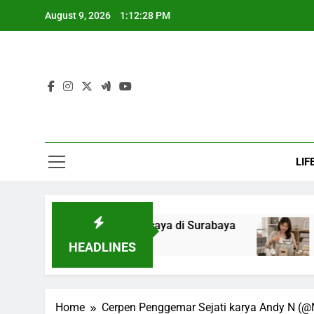
Skip
August 9, 2026
1:12:29 PM
to
content
LIF
nterpreter Terpercaya di Surabaya
Mitos vs F
6 Days Ago
HEADLINES
Home
Cerpen Penggemar Sejati karya Andy N (@