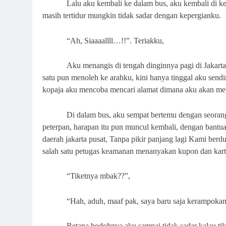
Lalu aku kembali ke dalam bus, aku kembali di kej
masih tertidur mungkin tidak sadar dengan kepergianku.
“Ah, Siaaaallll…!!”. Teriakku,
Aku menangis di tengah dinginnya pagi di Jakarta
satu pun menoleh ke arahku, kini hanya tinggal aku send
kopaja aku mencoba mencari alamat dimana aku akan mee
Di dalam bus, aku sempat bertemu dengan seorang
peterpan, harapan itu pun muncul kembali, dengan bantua
daerah jakarta pusat, Tanpa pikir panjang lagi Kami ber
salah satu petugas keamanan menanyakan kupon dan kartu
“Tiketnya mbak??”,
“Hah, aduh, maaf pak, saya baru saja kerampoka
Betapa bodohnya aku sampai tidak sadar kalau ti