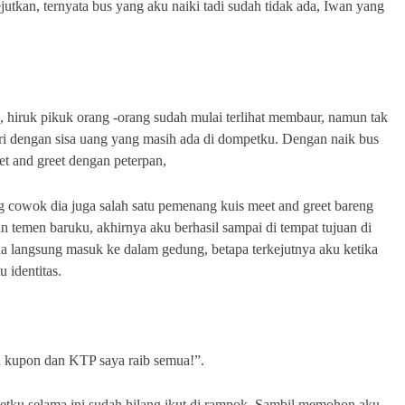
utkan, ternyata bus yang aku naiki tadi sudah tidak ada, Iwan yang
, hiruk pikuk orang -orang sudah mulai terlihat membaur, namun tak
iri dengan sisa uang yang masih ada di dompetku. Dengan naik bus
t and greet dengan peterpan,
 cowok dia juga salah satu pemenang kuis meet and greet bareng
n temen baruku, akhirnya aku berhasil sampai di tempat tujuan di
dua langsung masuk ke dalam gedung, betapa terkejutnya aku ketika
 identitas.
n kupon dan KTP saya raib semua!”.
ketku selama ini sudah hilang ikut di rampok. Sambil memohon aku