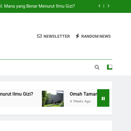
I: Mana yang Benar Menurut Ilmu Gizi?
mbuatan Taman Estetik di Yogyakarta
l yang Aman untuk Menerima Kode OTP
NEWSLETTER
RANDOM NEWS
lat Interpreter Terpercaya di Surabaya
I: Mana yang Benar Menurut Ilmu Gizi?
mbuatan Taman Estetik di Yogyakarta
l yang Aman untuk Menerima Kode OTP
zi?
Omah Taman Jogja, Jasa Landscape dan 
4 Weeks Ago