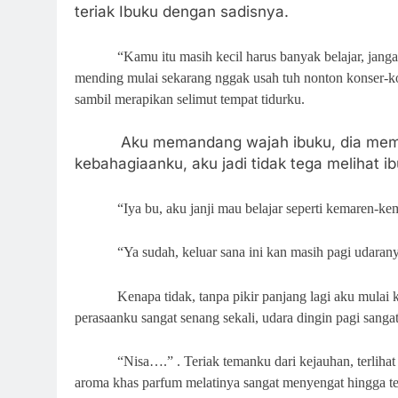
teriak Ibuku dengan sadisnya.
“Kamu itu masih kecil harus banyak belajar, ja
mending mulai sekarang nggak usah tuh nonton konser-ko
sambil merapikan selimut tempat tidurku.
Aku memandang wajah ibuku, dia mema
kebahagiaanku, aku jadi tidak tega melihat ib
“Iya bu, aku janji mau belajar seperti kemaren-ke
“Ya sudah, keluar sana ini kan masih pagi udaran
Kenapa tidak, tanpa pikir panjang lagi aku mulai
perasaanku sangat senang sekali, udara dingin pagi sanga
“Nisa….” . Teriak temanku dari kejauhan, terliha
aroma khas parfum melatinya sangat menyengat hingga te