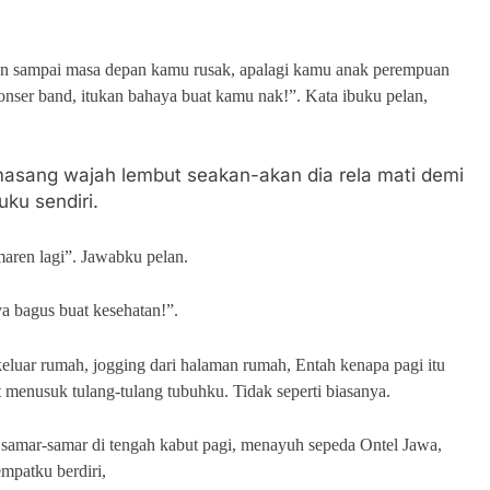
ngan sampai masa depan kamu rusak, apalagi kamu anak perempuan
nser band, itukan bahaya buat kamu nak!”. Kata ibuku pelan,
sang wajah lembut seakan-akan dia rela mati demi
uku sendiri.
maren lagi”. Jawabku pelan.
ya bagus buat kesehatan!”.
 keluar rumah, jogging dari halaman rumah, Entah kenapa pagi itu
t menusuk tulang-tulang tubuhku. Tidak seperti biasanya.
t samar-samar di tengah kabut pagi, menayuh sepeda Ontel Jawa,
mpatku berdiri,