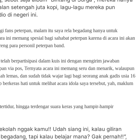
alan setengah juta kopi, lagu-lagu mereka pun
o di negeri ini.
agi fans peterpan, malam itu saya rela begadang hanya untuk
ara ini memang spesial bagi sahabat peterpan karena di acara ini akan
eng para personil peterpan band.
 telah berpartisipasi dalam kuis ini dengan mengirim jawaban
rpan via pos, Ternyata acara ini memang seru dan menarik, walaupun
h lemas, dan sudah tidak wajar lagi bagi seorang anak gadis usia 16
 berkeras hati untuk melihat acara idola saya tersebut, yah, maklum
 tertidur, hingga terdengar suara keras yang hampir-hampir
olah nggak kamu!! Udah siang ini, kalau giliran
 begadang, tapi kalau belajar mana? Gak pernah!!”,