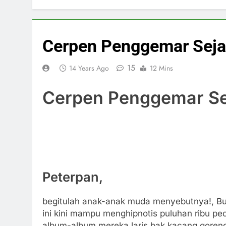
Cerpen Penggemar Seja
15
14 Years Ago
12 Mins
Cerpen Penggemar Se
Peterpan,
begitulah anak-anak muda menyebutnya!, Bu
ini kini mampu menghipnotis puluhan ribu pec
album-album mereka laris bak kacang goreng