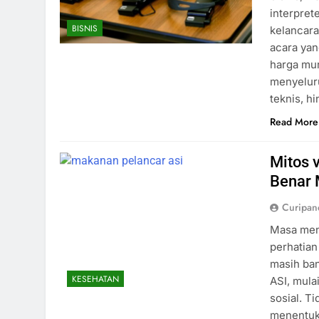
interpret
BISNIS
kelancar
acara yan
harga mu
menyeluru
teknis, h
Read More
Mitos 
Benar 
Curipa
Masa men
perhatian
masih ba
KESEHATAN
ASI, mula
sosial. T
menentuk