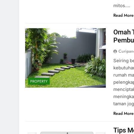
mitos….
Read More
Omah T
Pembua
Curipa
Seiring 
kebutuhan
rumah ma
PROPERTY
pelengkap
mencipta
meningkat
taman jo
Read More
Tips M