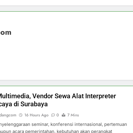
com
Multimedia, Vendor Sewa Alat Interpreter
caya di Surabaya
ndangcom
16 Hours Ago
0
7 Mins
yelenggaraan seminar, konferensi internasional, pertemuan
aupun acara pemerintahan, kebutuhan akan perangkat