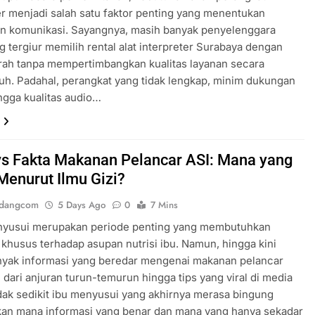
er menjadi salah satu faktor penting yang menentukan
an komunikasi. Sayangnya, masih banyak penyelenggara
g tergiur memilih rental alat interpreter Surabaya dengan
rah tanpa mempertimbangkan kualitas layanan secara
h. Padahal, perangkat yang tidak lengkap, minim dukungan
ingga kualitas audio…
vs Fakta Makanan Pelancar ASI: Mana yang
Menurut Ilmu Gizi?
ndangcom
5 Days Ago
0
7 Mins
yusui merupakan periode penting yang membutuhkan
 khusus terhadap asupan nutrisi ibu. Namun, hingga kini
nyak informasi yang beredar mengenai makanan pelancar
i dari anjuran turun-temurun hingga tips yang viral di media
idak sedikit ibu menyusui yang akhirnya merasa bingung
an mana informasi yang benar dan mana yang hanya sekadar