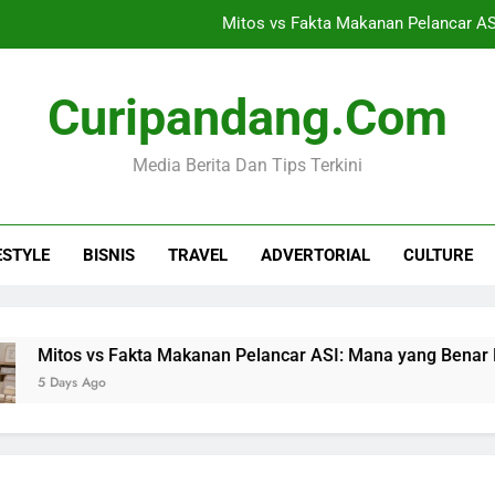
Mitos vs Fakta Makanan Pelancar AS
Omah Taman Jogja, Jasa Landscape dan Pe
Curipandang.com
Tips Memilih Layanan Nomor Virtua
Media Berita Dan Tips Terkini
Ceria Multimedia, Vendor Sewa A
Mitos vs Fakta Makanan Pelancar AS
ESTYLE
BISNIS
TRAVEL
ADVERTORIAL
CULTURE
Omah Taman Jogja, Jasa Landscape dan Pe
Tips Memilih Layanan Nomor Virtua
os vs Fakta Makanan Pelancar ASI: Mana yang Benar Menurut 
ys Ago