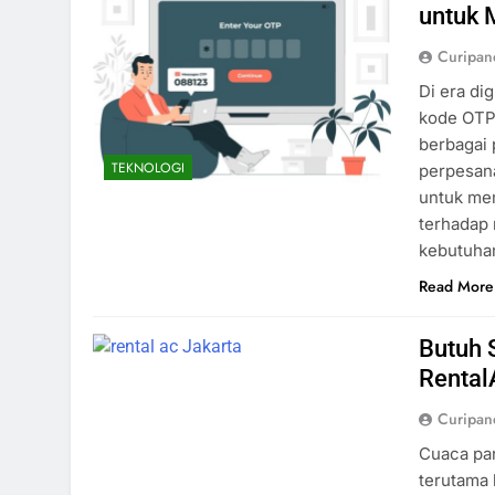
untuk 
Curipa
Di era di
kode OTP
berbagai 
TEKNOLOGI
perpesan
untuk me
terhadap 
kebutuhan
Read More
Butuh 
Rental
Curipa
Cuaca pan
terutama