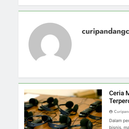
curipandang
Ceria 
Terper
Curipa
Dalam pen
bisnis, m