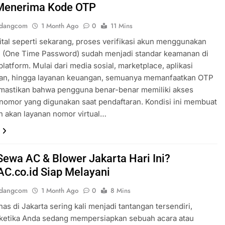
Menerima Kode OTP
ndangcom
1 Month Ago
0
11 Mins
gital seperti sekarang, proses verifikasi akun menggunakan
 (One Time Password) sudah menjadi standar keamanan di
platform. Mulai dari media sosial, marketplace, aplikasi
an, hingga layanan keuangan, semuanya memanfaatkan OTP
mastikan bahwa pengguna benar-benar memiliki akses
nomor yang digunakan saat pendaftaran. Kondisi ini membuat
 akan layanan nomor virtual…
Sewa AC & Blower Jakarta Hari Ini?
AC.co.id Siap Melayani
ndangcom
1 Month Ago
0
8 Mins
as di Jakarta sering kali menjadi tantangan tersendiri,
 ketika Anda sedang mempersiapkan sebuah acara atau