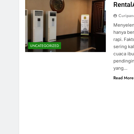
Rental
Curipa
Menyelen
hanya be
rapi. Fak
UNCATEGORIZED
sering ka
cuaca ib
pendingin
yang…
Read More