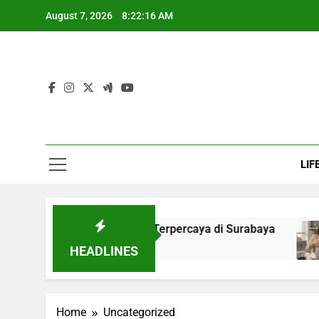
Skip
August 7, 2026
8:22:17 AM
to
content
LIF
or Sewa Alat Interpreter Terpercaya di Surabaya
HEADLINES
Home
Uncategorized