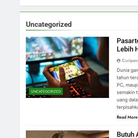
Uncategorized
Pasart
Lebih 
Curipa
Dunia ga
tahun ter
PC, maup
UNCATEGORIZED
semakin t
uang dala
terpisahk
Read More
Butuh 