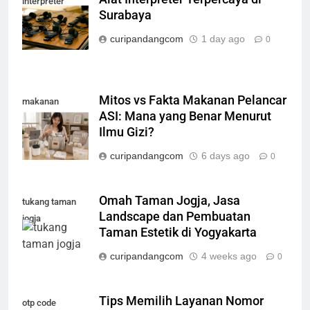
interpreter
Surabaya
surabaya
curipandangcom
1 day ago
0
Mitos vs Fakta Makanan Pelancar
makanan
ASI: Mana yang Benar Menurut
pelancar asi
Ilmu Gizi?
curipandangcom
6 days ago
0
Omah Taman Jogja, Jasa
tukang taman
Landscape dan Pembuatan
jogja
Taman Estetik di Yogyakarta
curipandangcom
4 weeks ago
0
Tips Memilih Layanan Nomor
otp code