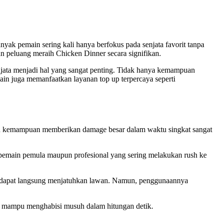
yak pemain sering kali hanya berfokus pada senjata favorit tanpa
n peluang meraih Chicken Dinner secara signifikan.
jata menjadi hal yang sangat penting. Tidak hanya kemampuan
in juga memanfaatkan layanan top up terpercaya seperti
 dan kemampuan memberikan damage besar dalam waktu singkat sangat
uk pemain pemula maupun profesional yang sering melakukan rush ke
at dapat langsung menjatuhkan lawan. Namun, penggunaannya
nya mampu menghabisi musuh dalam hitungan detik.