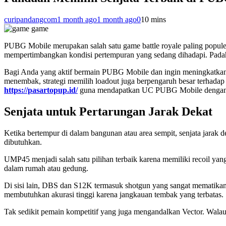
curipandangcom
1 month ago
1 month ago
0
10 mins
game
PUBG Mobile merupakan salah satu game battle royale paling populer 
mempertimbangkan kondisi pertempuran yang sedang dihadapi. Padahal
Bagi Anda yang aktif bermain PUBG Mobile dan ingin meningkatkan 
menembak, strategi memilih loadout juga berpengaruh besar terhadap
https://pasartopup.id/
guna mendapatkan UC PUBG Mobile dengan pr
Senjata untuk Pertarungan Jarak Dekat
Ketika bertempur di dalam bangunan atau area sempit, senjata jarak
dibutuhkan.
UMP45 menjadi salah satu pilihan terbaik karena memiliki recoil ya
dalam rumah atau gedung.
Di sisi lain, DBS dan S12K termasuk shotgun yang sangat mematika
membutuhkan akurasi tinggi karena jangkauan tembak yang terbatas.
Tak sedikit pemain kompetitif yang juga mengandalkan Vector. Walau