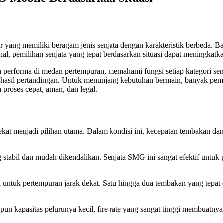
yang memiliki beragam jenis senjata dengan karakteristik berbeda. Ban
, pemilihan senjata yang tepat berdasarkan situasi dapat meningkatka
performa di medan pertempuran, memahami fungsi setiap kategori sen
 hasil pertandingan. Untuk menunjang kebutuhan bermain, banyak pema
oses cepat, aman, dan legal.
 dekat menjadi pilihan utama. Dalam kondisi ini, kecepatan tembakan
ng stabil dan mudah dikendalikan. Senjata SMG ini sangat efektif unt
n untuk pertempuran jarak dekat. Satu hingga dua tembakan yang tep
pun kapasitas pelurunya kecil, fire rate yang sangat tinggi membuat