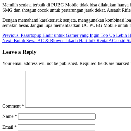
Memilih senjata terbaik di PUBG Mobile tidak bisa dilakukan hanya b
SMG dan shotgun cocok untuk pertarungan jarak dekat, Assault Rifle
Dengan memahami karakteristik senjata, menggunakan kombinasi loa
semakin besar. Jangan lupa memanfaatkan UC PUBG Mobile untuk me
Post
Previous:
Pasartopup Hadir untuk Gamer yang Ingin Top Up Lebih 
Next:
Butuh Sewa AC & Blower Jakarta Hari Ini? RentalAC.co.id Si
navigation
Leave a Reply
Your email address will not be published.
Required fields are marked
Comment
*
Name
*
Email
*