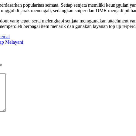
erdasarkan popularitas semata. Setiap senjata memiliki keunggulan yan
 unggul di jarak menengah, sedangkan sniper dan DMR menjadi pilihan
dout yang tepat, serta melengkapi senjata menggunakan attachment y
mperoleh berbagai item menarik dan gunakan layanan top up terperc
Hemat
ap Melayani
*