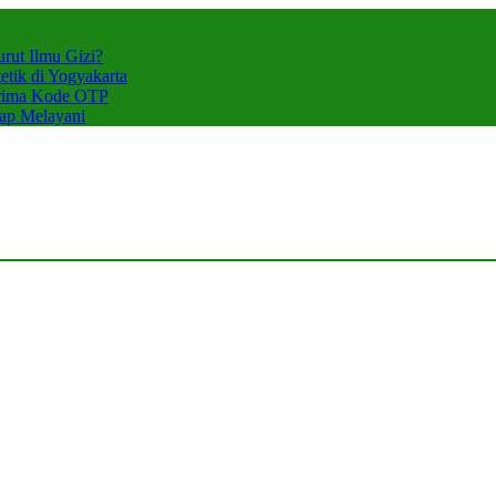
rut Ilmu Gizi?
tik di Yogyakarta
erima Kode OTP
iap Melayani