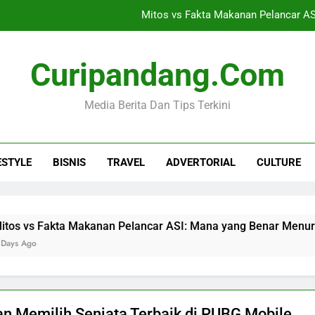
Mitos vs Fakta Makanan Pelancar AS
Omah Taman Jogja, Jasa Landscape dan Pe
Curipandang.com
Tips Memilih Layanan Nomor Virtua
Media Berita Dan Tips Terkini
Ceria Multimedia, Vendor Sewa A
Mitos vs Fakta Makanan Pelancar AS
ESTYLE
BISNIS
TRAVEL
ADVERTORIAL
CULTURE
Omah Taman Jogja, Jasa Landscape dan Pe
Tips Memilih Layanan Nomor Virtua
 Fakta Makanan Pelancar ASI: Mana yang Benar Menurut Ilmu 
n Memilih Senjata Terbaik di PUBG Mobile