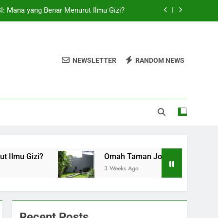
I: Mana yang Benar Menurut Ilmu Gizi?
mbuatan Taman Estetik di Yogyakarta
l yang Aman untuk Menerima Kode OTP
NEWSLETTER
RANDOM NEWS
lat Interpreter Terpercaya di Surabaya
I: Mana yang Benar Menurut Ilmu Gizi?
mbuatan Taman Estetik di Yogyakarta
l yang Aman untuk Menerima Kode OTP
Gizi?
Omah Taman Jogja, Jasa Landscape da
3 Weeks Ago
Recent Posts