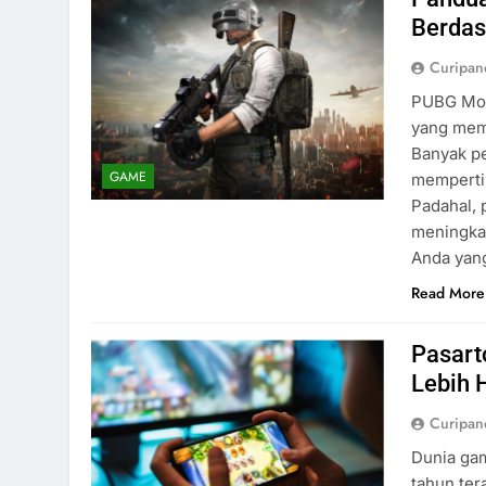
Berdas
Curipa
PUBG Mobi
yang memi
Banyak pe
GAME
memperti
Padahal, 
meningkat
Anda yan
Read More
Pasart
Lebih 
Curipa
Dunia ga
tahun ter