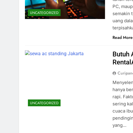
PC, maup
UNCATEGORIZED
semakin t
uang dala
terpisahk
Read More
Butuh 
Rental
Curipa
Menyelen
hanya be
rapi. Fak
UNCATEGORIZED
sering ka
cuaca ib
pendingin
yang…