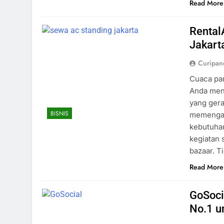
Read More
Rental
Jakart
Curipa
Cuaca pan
Anda meng
yang ger
BISNIS
memengaru
kebutuhan
kegiatan 
bazaar. T
Read More
GoSoci
No.1 un