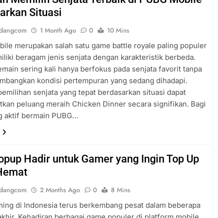
arkan Situasi
ndangcom
1 Month Ago
0
10 Mins
le merupakan salah satu game battle royale paling populer
liki beragam jenis senjata dengan karakteristik berbeda.
main sering kali hanya berfokus pada senjata favorit tanpa
mbangkan kondisi pertempuran yang sedang dihadapi.
pemilihan senjata yang tepat berdasarkan situasi dapat
kan peluang meraih Chicken Dinner secara signifikan. Bagi
g aktif bermain PUBG…
opup Hadir untuk Gamer yang Ingin Top Up
Hemat
ndangcom
2 Months Ago
0
8 Mins
ming di Indonesia terus berkembang pesat dalam beberapa
akhir. Kehadiran berbagai game populer di platform mobile,