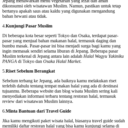
Jepang menawarkan menu vegetarian yang lezat dan aman
dikonsumsi oleh wisatawan Muslim. Namun, pastikan untuk tetap
bertanya apakah saus atau kaldu yang digunakan mengandung
bahan hewani atau tidak.
4.
Kunjungi Pasar Muslim
Di beberapa kota besar seperti Tokyo dan Osaka, terdapat pasar-
pasar yang menjual bahan makanan halal, termasuk daging dan
bumbu masak. Pasar-pasar ini bisa menjadi surga bagi kamu yang
ingin memasak sendiri selama liburan di Jepang. Beberapa pasar
Muslim terkenal di Jepang antara lain adalah
Halal Wagyu Yakiniku
PANGA
di Tokyo dan
Osaka Halal Market
.
5.
Riset Sebelum Berangkat
Sebelum terbang ke Jepang, ada baiknya kamu melakukan riset
terlebih dahulu tentang tempat makan halal yang ada di destinasi
tujuanmu. Beberapa website dan blog wisata Muslim sering kali
menyediakan informasi terbaru tentang restoran halal, termasuk
review dari wisatawan Muslim lainnya.
6.
Minta Bantuan dari Travel Guide
Jika kamu mengikuti paket wisata halal, biasanya travel guide sudah
memiliki daftar restoran halal yang bisa kamu kunjungi selama di