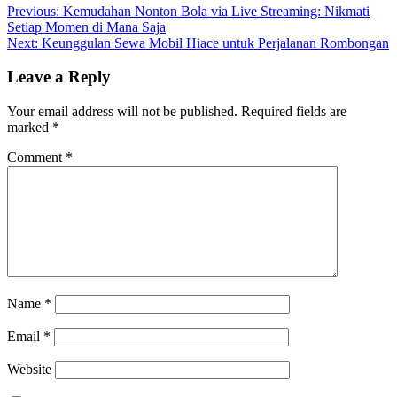
Post
Previous:
Kemudahan Nonton Bola via Live Streaming: Nikmati
Setiap Momen di Mana Saja
navigation
Next:
Keunggulan Sewa Mobil Hiace untuk Perjalanan Rombongan
Leave a Reply
Your email address will not be published.
Required fields are
marked
*
Comment
*
Name
*
Email
*
Website