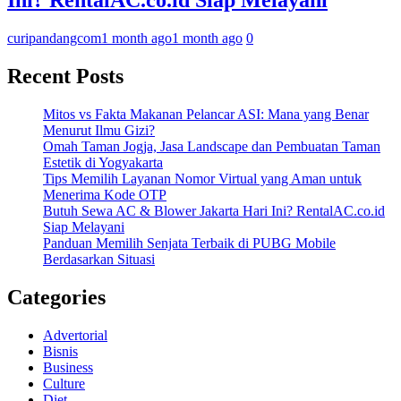
Ini? RentalAC.co.id Siap Melayani
curipandangcom
1 month ago
1 month ago
0
Recent Posts
Mitos vs Fakta Makanan Pelancar ASI: Mana yang Benar
Menurut Ilmu Gizi?
Omah Taman Jogja, Jasa Landscape dan Pembuatan Taman
Estetik di Yogyakarta
Tips Memilih Layanan Nomor Virtual yang Aman untuk
Menerima Kode OTP
Butuh Sewa AC & Blower Jakarta Hari Ini? RentalAC.co.id
Siap Melayani
Panduan Memilih Senjata Terbaik di PUBG Mobile
Berdasarkan Situasi
Categories
Advertorial
Bisnis
Business
Culture
Diet