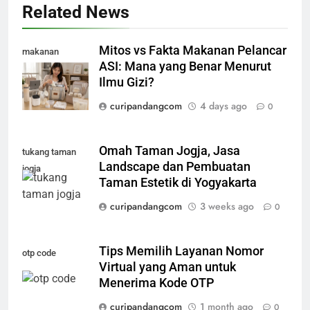
Related News
Mitos vs Fakta Makanan Pelancar
makanan
ASI: Mana yang Benar Menurut
pelancar asi
Ilmu Gizi?
curipandangcom
4 days ago
0
Omah Taman Jogja, Jasa
tukang taman
Landscape dan Pembuatan
jogja
Taman Estetik di Yogyakarta
curipandangcom
3 weeks ago
0
Tips Memilih Layanan Nomor
otp code
Virtual yang Aman untuk
Menerima Kode OTP
curipandangcom
1 month ago
0