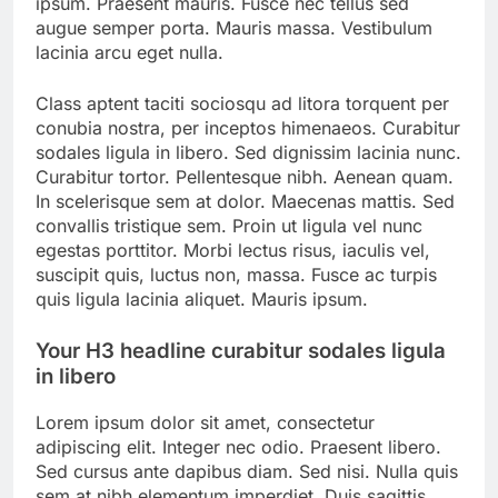
ipsum. Praesent mauris. Fusce nec tellus sed
augue semper porta. Mauris massa. Vestibulum
lacinia arcu eget nulla.
Class aptent taciti sociosqu ad litora torquent per
conubia nostra, per inceptos himenaeos. Curabitur
sodales ligula in libero. Sed dignissim lacinia nunc.
Curabitur tortor. Pellentesque nibh. Aenean quam.
In scelerisque sem at dolor. Maecenas mattis. Sed
convallis tristique sem. Proin ut ligula vel nunc
egestas porttitor. Morbi lectus risus, iaculis vel,
suscipit quis, luctus non, massa. Fusce ac turpis
quis ligula lacinia aliquet. Mauris ipsum.
Your H3 headline curabitur sodales ligula
in libero
Lorem ipsum dolor sit amet, consectetur
adipiscing elit. Integer nec odio. Praesent libero.
Sed cursus ante dapibus diam. Sed nisi. Nulla quis
sem at nibh elementum imperdiet. Duis sagittis