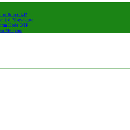
rut Ilmu Gizi?
tik di Yogyakarta
erima Kode OTP
iap Melayani