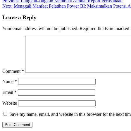
Post
Previous:
Langkah-langkah Membuat Annual Report Perusahaan
Next:
Menggali Manfaat Pelatihan Power BI: Maksimalkan Potensi A
navigation
Leave a Reply
Your email address will not be published.
Required fields are marked
Comment
*
Name
*
Email
*
Website
Save my name, email, and website in this browser for the next ti