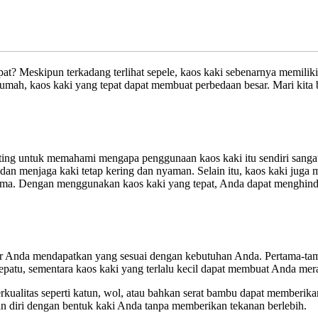
t? Meskipun terkadang terlihat sepele, kaos kaki sebenarnya memiliki
 rumah, kaos kaki yang tepat dapat membuat perbedaan besar. Mari kita ba
enting untuk memahami mengapa penggunaan kaos kaki itu sendiri sangat
at dan menjaga kaki tetap kering dan nyaman. Selain itu, kaos kaki j
ng lama. Dengan menggunakan kaos kaki yang tepat, Anda dapat menghi
agar Anda mendapatkan yang sesuai dengan kebutuhan Anda. Pertama-ta
 sepatu, sementara kaos kaki yang terlalu kecil dapat membuat Anda me
kualitas seperti katun, wol, atau bahkan serat bambu dapat memberikan 
kan diri dengan bentuk kaki Anda tanpa memberikan tekanan berlebih.