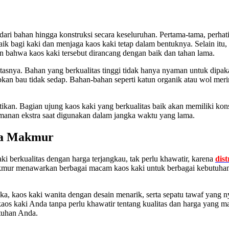
lai dari bahan hingga konstruksi secara keseluruhan. Pertama-tama, perha
 bagi kaki dan menjaga kaos kaki tetap dalam bentuknya. Selain itu, pa
an bahwa kaos kaki tersebut dirancang dengan baik dan tahan lama.
tasnya. Bahan yang berkualitas tinggi tidak hanya nyaman untuk dipa
kan bau tidak sedap. Bahan-bahan seperti katun organik atau wol merin
atikan. Bagian ujung kaos kaki yang berkualitas baik akan memiliki ko
anan ekstra saat digunakan dalam jangka waktu yang lama.
osa Makmur
i berkualitas dengan harga terjangkau, tak perlu khawatir, karena
dis
kmur menawarkan berbagai macam kaos kaki untuk berbagai kebutuhan, 
a, kaos kaki wanita dengan desain menarik, serta sepatu tawaf yang 
s kaki Anda tanpa perlu khawatir tentang kualitas dan harga yang mah
tuhan Anda.