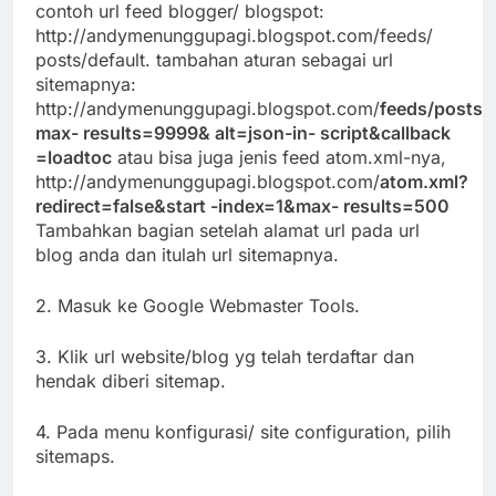
contoh url feed blogger/ blogspot:
http://andymenunggupagi.blogspot.com/feeds/
posts/default. tambahan aturan sebagai url
sitemapnya:
http://andymenunggupagi.blogspot.com/
feeds/posts/
max- results=9999& alt=json-in- script&callback
=loadtoc
atau bisa juga jenis feed atom.xml-nya,
http://andymenunggupagi.blogspot.com/
atom.xml?
redirect=false&start -index=1&max- results=500
Tambahkan bagian setelah alamat url pada url
blog anda dan itulah url sitemapnya.
2. Masuk ke Google Webmaster Tools.
3. Klik url website/blog yg telah terdaftar dan
hendak diberi sitemap.
4. Pada menu konfigurasi/ site configuration, pilih
sitemaps.