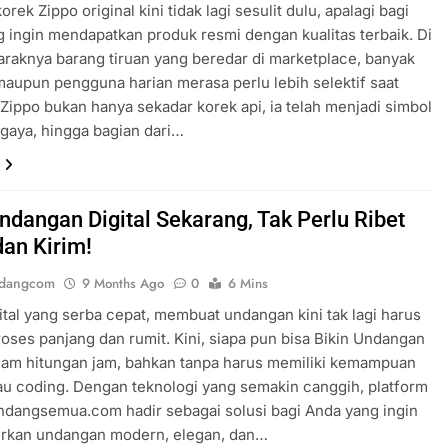
rek Zippo original kini tidak lagi sesulit dulu, apalagi bagi
 ingin mendapatkan produk resmi dengan kualitas terbaik. Di
raknya barang tiruan yang beredar di marketplace, banyak
maupun pengguna harian merasa perlu lebih selektif saat
Zippo bukan hanya sekadar korek api, ia telah menjadi simbol
, gaya, hingga bagian dari…
Undangan Digital Sekarang, Tak Perlu Ribet
dan Kirim!
ndangcom
9 Months Ago
0
6 Mins
gital yang serba cepat, membuat undangan kini tak lagi harus
roses panjang dan rumit. Kini, siapa pun bisa Bikin Undangan
alam hitungan jam, bahkan tanpa harus memiliki kemampuan
au coding. Dengan teknologi yang semakin canggih, platform
ndangsemua.com hadir sebagai solusi bagi Anda yang ingin
rkan undangan modern, elegan, dan…