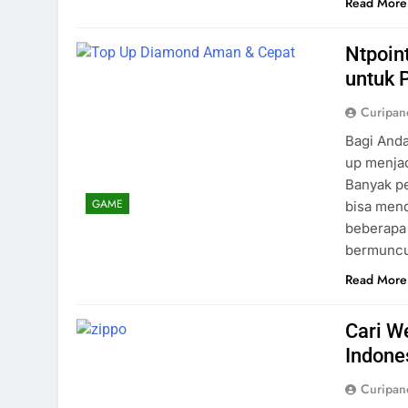
Read More
Ntpoin
untuk 
Curipa
Bagi Anda
up menja
Banyak p
GAME
bisa men
beberapa 
bermuncul
Read More
Cari We
Indones
Curipa