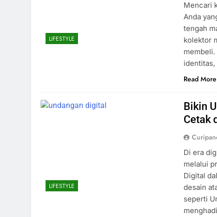
Mencari ko
Anda yang
tengah ma
LIFESTYLE
kolektor 
membeli. 
identitas
Read More
Bikin 
Cetak 
Curipa
Di era di
melalui p
Digital d
LIFESTYLE
desain at
seperti U
menghadi