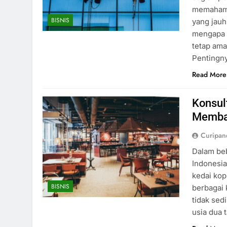
memahami
BISNIS
yang jauh
mengapa 
tetap ama
Pentingny
Read More
Konsul
Memban
Curipa
Dalam beb
Indonesia
kedai kop
BISNIS
berbagai 
tidak sed
usia dua 