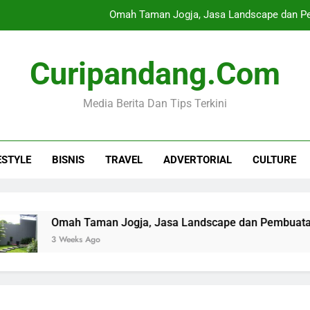
Omah Taman Jogja, Jasa Landscape dan Pe
Tips Memilih Layanan Nomor Virtua
Curipandang.com
Butuh Sewa AC & Blower Jakarta H
Media Berita Dan Tips Terkini
Mitos vs Fakta Makanan Pelancar AS
Omah Taman Jogja, Jasa Landscape dan Pe
ESTYLE
BISNIS
TRAVEL
ADVERTORIAL
CULTURE
Tips Memilih Layanan Nomor Virtua
Butuh Sewa AC & Blower Jakarta H
Omah Taman Jogja, Jasa Landscape dan Pembuatan Taman 
3 Weeks Ago