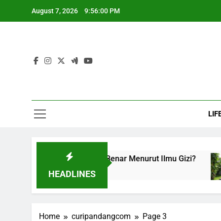
Skip
August 7, 2026
9:56:01 PM
to
content
LIF
ancar ASI: Mana yang Benar Menurut Ilmu Gizi?
HEADLINES
Home
curipandangcom
Page 3