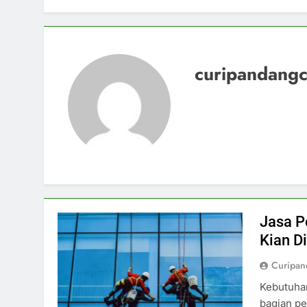
curipandang
Jasa P
Kian D
Curipa
Kebutuha
bagian pe