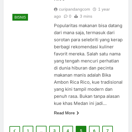
curipandangcom
1 year
ago
0
3 mins
BISNIS
Popularitas makanan bisa datang
dari mana saja, termasuk dari
sorotan para selebriti yang kerap
berbagi rekomendasi kuliner
favorit mereka. Salah satu nama
yang tengah mencuri perhatian
di dunia hiburan dan pecinta
makanan manis adalah Bika
Ambon Rica Rico, kue tradisional
yang kini tampil modern dan
penuh rasa. Bukan tanpa alasan
kue khas Medan ini jadi…
Read More
1
…
3
4
5
6
7