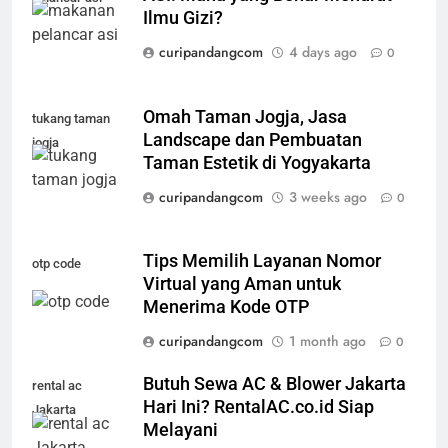
Ilmu Gizi?
curipandangcom
4 days ago
0
Omah Taman Jogja, Jasa
tukang taman
Landscape dan Pembuatan
jogja
Taman Estetik di Yogyakarta
curipandangcom
3 weeks ago
0
Tips Memilih Layanan Nomor
otp code
Virtual yang Aman untuk
Menerima Kode OTP
curipandangcom
1 month ago
0
Butuh Sewa AC & Blower Jakarta
rental ac
Hari Ini? RentalAC.co.id Siap
Jakarta
Melayani